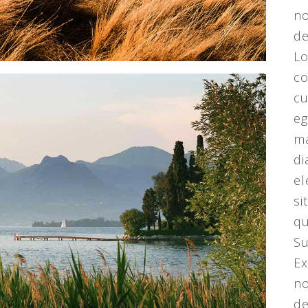
no
de
Lo
co
cu
eg
ma
di
el
si
qu
Su
Ex
no
de