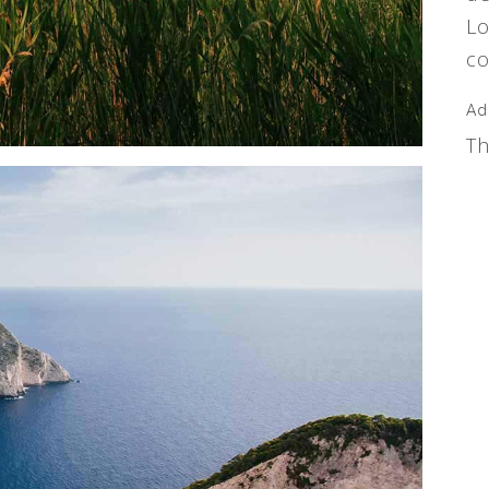
Lo
co
Ad
Th