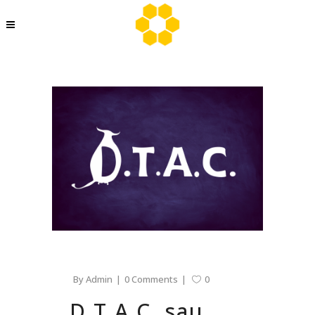
By
Admin
0 Comments
0
D.T.A.C. sau,