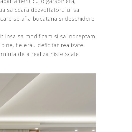
i apartament cu o garsoniera,
tia sa ceara dezvoltatorului sa
care se afla bucataria si deschidere
uit insa sa modificam si sa indreptam
bine, fie erau deficitar realizate.
formula de a realiza niste scafe
.