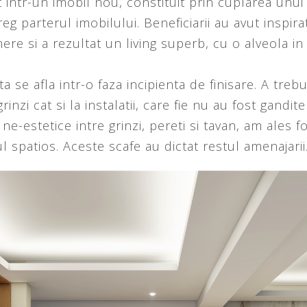
 intr-un imobil nou, constituit prin cuplarea unu
g parterul imobilului. Beneficiarii au avut inspira
e si a rezultat un living superb, cu o alveola in 
 se afla intr-o faza incipienta de finisare. A treb
inzi cat si la instalatii, care fie nu au fost gandite 
 ne-estetice intre grinzi, pereti si tavan, am ales 
l spatios. Aceste scafe au dictat restul amenajarii