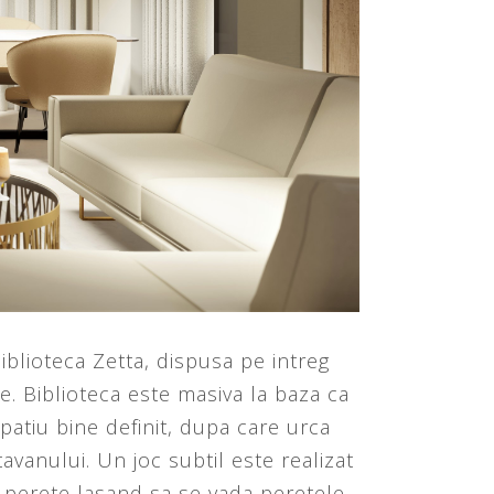
iblioteca Zetta, dispusa pe intreg
e. Biblioteca este masiva la baza ca
spatiu bine definit, dupa care urca
vanului. Un joc subtil este realizat
la perete lasand sa se vada peretele