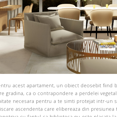
ntru acest apartament, un obiect deosebit fiind b
re gradina, ca o contrapondere a perdelei vegetal
mitate necesara pentru a te simti protejat intr-un 
scare ascendenta care elibereaza din presiunea ta
deopotriva cu faptul ca biblioteca nu este placata 