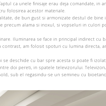
aptul ca unele finisaje erau deja comandate, in anu
ru folosirea acestor materiale.
alitate, de bun gust si armonizate destul de bine i
e precum alama si inoxul, si vopseluri in culori po
are. Iluminarea se face in principal indirect cu 
n contrast, am folosit spoturi cu lumina directa, 
lui se deschide cu bar spre acesta si poate fi izol
intre doi pereti, in spatele televizorului. Televiz
 Gold, sub el regasindu-se un semineu cu bioetanol