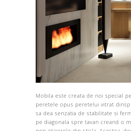
Mobila este creata de noi special pe
peretele opus peretelui vitrat dinsp
sa dea senzatia de stabilitate si fer
pe diagonala spre tavan creand o mi
prin etajerele din sticla. Acestea, 