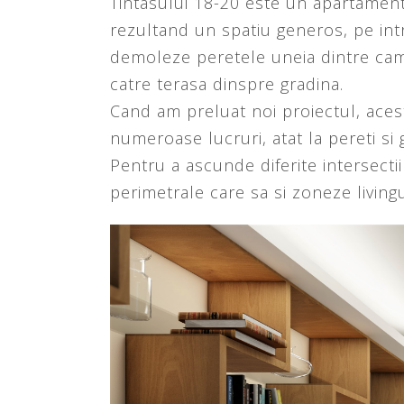
Tintasului 18-20 este un apartament
rezultand un spatiu generos, pe intre
demoleze peretele uneia dintre camer
catre terasa dinspre gradina.
Cand am preluat noi proiectul, acesta
numeroase lucruri, atat la pereti si gr
Pentru a ascunde diferite intersectii
perimetrale care sa si zoneze livingu