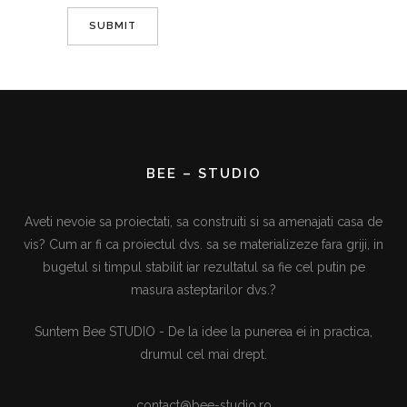
BEE – STUDIO
Aveti nevoie sa proiectati, sa construiti si sa amenajati casa de
vis? Cum ar fi ca proiectul dvs. sa se materializeze fara griji, in
bugetul si timpul stabilit iar rezultatul sa fie cel putin pe
masura asteptarilor dvs.?
Suntem Bee STUDIO - De la idee la punerea ei in practica,
drumul cel mai drept.
contact@bee-studio.ro